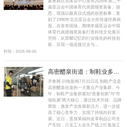
家奥林匹克体育中心发布2026年第二十
届亚运会中国体育代表团领奖装备。据
悉，现场以极具仪式感的创意叙事，复
刻了1990年北京亚运会火炬传递经典画
面。在发布现场，围绕本届亚运会中国
体育代表团领奖装备打造科技文化展示
空间，从荣耀记忆到行业领先的科技创
新，呈现一场连接过去与...
时间：2026-08-06
高密醴泉街道：制鞋业多维创新提升 发展势头强劲向好
齐鲁网·闪电新闻7月31日讯 制鞋产业是
高密醴泉街道的一大重点产业集群。今
年，制鞋产业集群紧扣“质量创新”与“市
场拓展”两大核心，通过技术升级、品牌
塑造，激发产业发展新活力，进一步提
高了核心竞争力，实现了持续向好发
展。近日，置身莱福特皮革制品公司生
产车间，只见工人在生产线上忙着加工