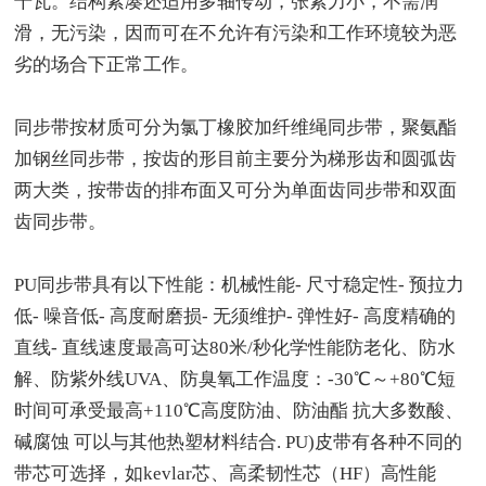
千瓦。结构紧凑还适用多轴传动，张紧力小，不需润
滑，无污染，因而可在不允许有污染和工作环境较为恶
劣的场合下正常工作。
同步带按材质可分为氯丁橡胶加纤维绳同步带，聚氨酯
加钢丝同步带，按齿的形目前主要分为梯形齿和圆弧齿
两大类，按带齿的排布面又可分为单面齿同步带和双面
齿同步带。
PU同步带
具有以下性能：机械性能- 尺寸稳定性- 预拉力
低- 噪音低- 高度耐磨损- 无须维护- 弹性好- 高度精确的
直线- 直线速度最高可达80米/秒化学性能防老化、防水
解、防紫外线UVA、防臭氧工作温度：-30℃～+80℃短
时间可承受最高+110℃高度防油、防油酯 抗大多数酸、
碱腐蚀 可以与其他热塑材料结合. PU)皮带有各种不同的
带芯可选择，如kevlar芯、高柔韧性芯（HF）高性能